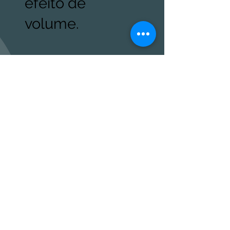
efeito de
volume.
Trabalhe sempre
de acordo com
as
características
naturais do rosto.