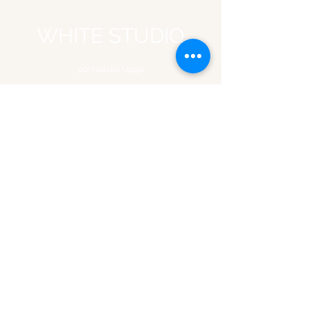
WHITE STUDIO
por Natalia Uggla
Formulário de inscrição
Enviar
©2023 por White Studio Lisboa.
©2023 por White Studio Lisboa.