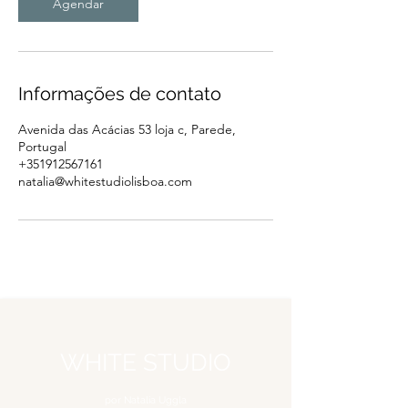
Agendar
Informações de contato
Avenida das Acácias 53 loja c, Parede,
Portugal
+351912567161
natalia@whitestudiolisboa.com
WHITE STUDIO
por Natalia Uggla