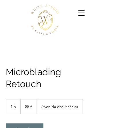
Microblading
Retouch
85
euros
1 h
1
85 €
Avenida das Acácias